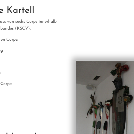
 Kartell
uss von sechs Corps innerhalb
rbandes (KSCV).
hen Corps:
rg
n
 Corps:
k