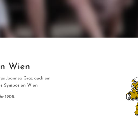
on Wien
rps Joannea Graz auch ein
rps Symposion Wien
.
hr 1908.