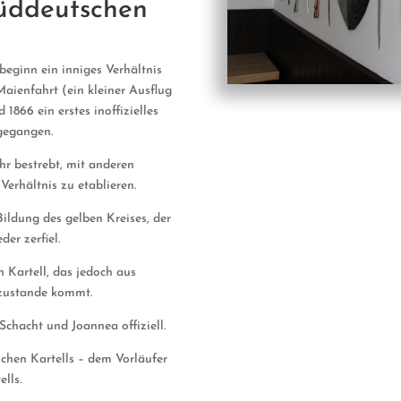
Süddeutschen
eginn ein inniges Verhältnis
aienfahrt (ein kleiner Ausflug
866 ein erstes inoffizielles
gegangen.
r bestrebt, mit anderen
Verhältnis zu etablieren.
ildung des gelben Kreises, der
er zerfiel.
 Kartell, das jedoch aus
 zustande kommt.
Schacht und Joannea offiziell.
schen Kartells – dem Vorläufer
lls.